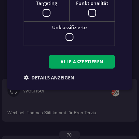
Targeting
Funktionalität
Unklassifizierte
ALLE AKZEPTIEREN
DETAILS ANZEIGEN
76'
more_vert
Wechsel
Wechsel: Thomas Stift kommt für Eron Terziu.
70'