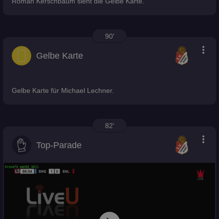
Roman Kerschbaum sieht die Gelbe Karte.
90'
more_vert
Gelbe Karte
Gelbe Karte für Michael Lechner.
82'
more_vert
Top-Parade