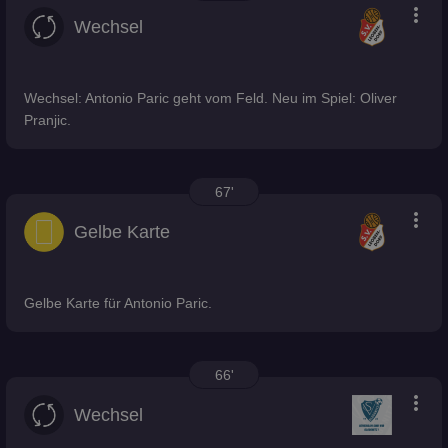
more_vert
Wechsel
Wechsel: Antonio Paric geht vom Feld. Neu im Spiel: Oliver
Pranjic.
67'
more_vert
Gelbe Karte
Gelbe Karte für Antonio Paric.
66'
more_vert
Wechsel