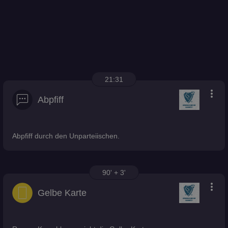
21:31
more_vert
Abpfiff
Abpfiff durch den Unparteiischen.
90' + 3'
more_vert
Gelbe Karte