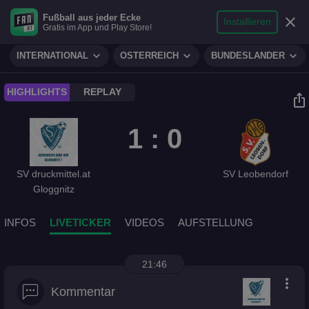
search
micro
person
Fußball aus jeder Ecke
sports_soccer
expand_more
close
FUSSBALL
Installieren
Gratis im App und Play Store!
Suche
Reporter
Login
expand_more
expand_more
expand_more
INTERNATIONAL
ÖSTERREICH
BUNDESLÄNDER
play_circle
HIGHLIGHTS
REPLAY
ios_share
1 : 0
SV druckmittel.at
SV Leobendorf
Gloggnitz
INFOS
LIVETICKER
VIDEOS
AUFSTELLUNG
21:46
more_vert
Kommentar