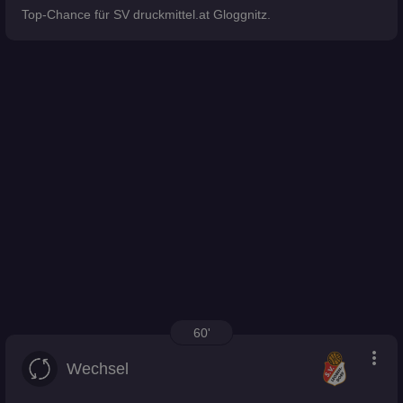
Top-Chance für SV druckmittel.at Gloggnitz.
60'
more_vert
Wechsel