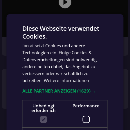
play_circle
Diese Webseite verwendet
Cookies.
GERMAN
fan.at setzt Cookies und andere
GERMAN
Top-Parade vom SV Leobendorf - Keeper.
Technologien ein. Einige Cookies &
Datenverarbeitungen sind notwendig,
andere helfen dabei, das Angebot zu
79'
verbessern oder wirtschaftlich zu
more_vert
Gelbe Karte
betreiben.
Weitere Informationen
ALLE PARTNER ANZEIGEN
(1629) →
Gelbe Karte für Daniel Horvath.
Unbedingt
Performance
erforderlich