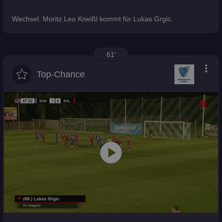
Wechsel: Moritz Leo Kneißl kommt für Lukas Grgic.
61'
more_vert
Top-Chance
play_circle